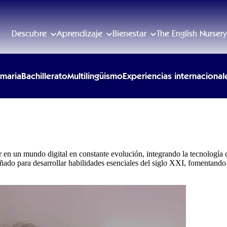
Descubre
Aprendizaje
Bienestar
The English Nursery
imaria
Bachillerato
Multilingüismo
Experiencias internacional
r en un mundo digital en constante evolución, integrando la tecnología
eñado para desarrollar habilidades esenciales del siglo XXI, fomentando 