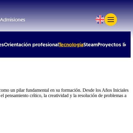
Admisiones
es
Orientación profesional
Tecnología
Steam
Proyectos lide
 como un pilar fundamental en su formación. Desde los Años Iniciales
el pensamiento crítico, la creatividad y la resolución de problemas a