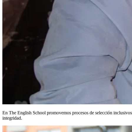
En The English School promovemos procesos de selección inclusivos, b
integridad.